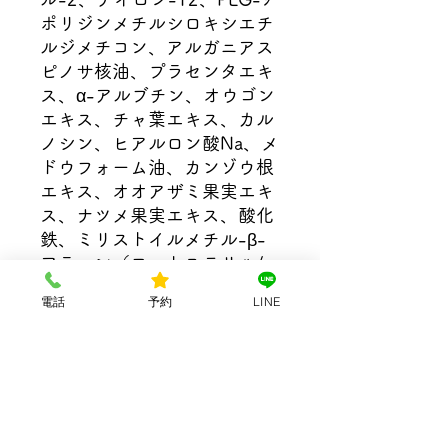
ポリジンメチルシロキシエチ
ルジメチコン、アルガニアス
ピノサ核油、プラセンタエキ
ス、α-アルブチン、オウゴン
エキス、チャ葉エキス、カル
ノシン、ヒアルロン酸Na、メ
ドウフォーム油、カンゾウ根
エキス、オオアザミ果実エキ
ス、ナツメ果実エキス、酸化
鉄、ミリストイルメチル-β-
アラニン（フィトステリル/
デシルテトラデシル）、水酸
電話
予約
LINE
化AI、ジステアルジモニウム
ヘクトライト、シリカ、トコ
フェロール、グリチルリチン
酸2K、硫酸Mg、ハイドロゲ
ンジメチコン、ポリヒドロキ
システアリン酸、フェノキシ