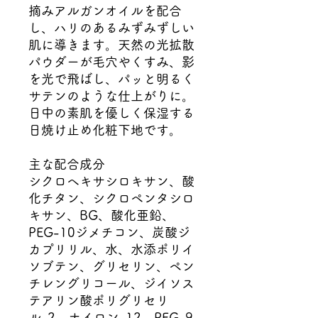
摘みアルガンオイルを配合
し、ハリのあるみずみずしい
肌に導きます。天然の光拡散
パウダーが毛穴やくすみ、影
を光で飛ばし、パッと明るく
サテンのような仕上がりに。
日中の素肌を優しく保湿する
日焼け止め化粧下地です。
主な配合成分
シクロヘキサシロキサン、酸
化チタン、シクロペンタシロ
キサン、BG、酸化亜鉛、
PEG-10ジメチコン、炭酸ジ
カプリリル、水、水添ポリイ
ソブテン、グリセリン、ペン
チレングリコール、ジイソス
テアリン酸ポリグリセリ
ル-2、ナイロン-12、PEG-9