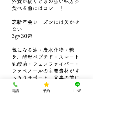
外食が続くときの強い味方☆
食べる前にはコレ！！
忘新年会シーズンには欠かせ
ない
3g×30包
気になる油・炭水化物・糖
を、酵母ペプチド・スマート
乳酸菌・フェンファイバー・
ファベノールの主要素材がす
っきりサポート。食事の前に
Vi-3Cutを1包飲むだけで、酵
電話
予約
LINE
母ペプチドが旺盛な食欲を穏
やかに抑え、オリゴ糖が腸の
環境を整えて体の中からサポ
ートする健康食品です。
使用方法