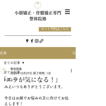
小顔矯正・骨盤
矯正専門
整体院椿
ネット予約はこちら
記事
全ての記事
整体院椿
全ての記事
2023年10月29日
読了時間: 1分
「エラが気になる！」
お知らせ
みえいつもありがとうございます。
今日はお顔でお悩みの方に向けてお伝
えします！