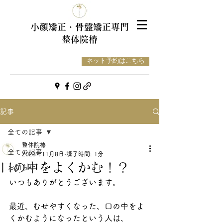
小顔矯正・骨盤
矯正専門
整体院椿
ネット予約はこちら
記事
全ての記事
整体院椿
全ての記事
2023年11月8日
読了時間: 1分
口の中をよくかむ！？
お知らせ
いつもありがとうございます。
最近、むせやすくなった、口の中をよ
くかむようになったという人は、