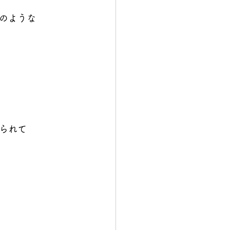
のような
られて