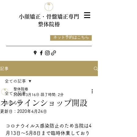
小顔矯正・骨盤
矯正専門
整体院椿
ネット予約はこちら
記事
全ての記事
整体院椿
全ての記事
2020年3月16日
読了時間: 2分
オンラインショップ開設
お知らせ
更新日：
2020年4月24日
コロナウイルス感染防止のため当院は4
月13日〜5月8日まで臨時休業しており